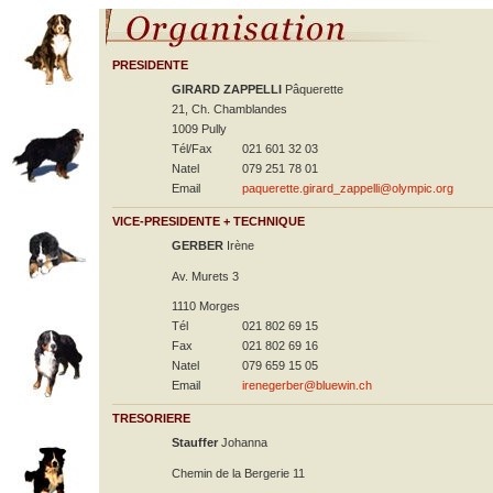
PRESIDENTE
GIRARD ZAPPELLI
Pâquerette
21, Ch. Chamblandes
1009 Pully
Tél/Fax
021 601 32 03
Natel
079 251 78 01
Email
paquerette.girard_zappelli@olympic.org
VICE-PRESIDENTE + TECHNIQUE
GERBER
Irène
Av. Murets 3
1110 Morges
Tél
021 802 69 15
Fax
021 802 69 16
Natel
079 659 15 05
Email
irenegerber@bluewin.ch
TRESORIERE
Stauffer
Johanna
Chemin de la Bergerie 11