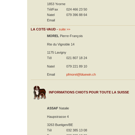
1853 Yvorne
Tél/Fax
024 466 23 50
Natel
079 396 88 64
Email
LA COTE-VAUD -
suite >>
MOREL
Pierre-François
Rte du Vignoble 14
1175 Lavigny
Tél
021 807 18 24
Natel
079 221 89 10
Email
pfmorel@bluewin.ch
INFORMATIONS CHIOTS POUR TOUTE LA SUISSE
ASSAF
Natalie
Haupstrasse 4
3263 Buetigen/BE
Tél
032 385 13 08