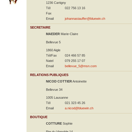
1236 Cartigny
Tél
022 756 13 16
Fax
Email
johannastauffer@bluewin.ch
SECRETAIRE
MAEDER
Marie-Claire
Bellevue 5
1860 Aigle
Tél/Fax
024 466 57 85
Natel
079 255 17 07
Email
bellevue_5@msn.com
RELATIONS PUBLIQUES
NICOD COTTIER
Antoinette
Bellevue 34
1005 Lausanne
Tél
021 323 45 26
Email
a.nicod@bluewin.ch
BOUTIQUE
COTTURE
Sophie
Rte du Vignoble 14