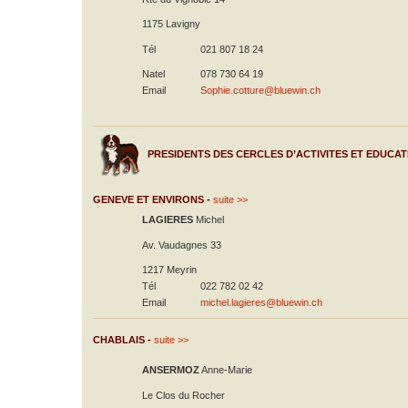
1175 Lavigny
Tél
021 807 18 24
Natel
078 730 64 19
Email
Sophie.cotture@bluewin.ch
PRESIDENTS DES CERCLES D’ACTIVITES ET EDUCAT
GENEVE ET ENVIRONS -
suite >>
LAGIERES
Michel
Av. Vaudagnes 33
1217 Meyrin
Tél
022 782 02 42
Email
michel.lagieres@bluewin.ch
CHABLAIS -
suite >>
ANSERMOZ
Anne-Marie
Le Clos du Rocher