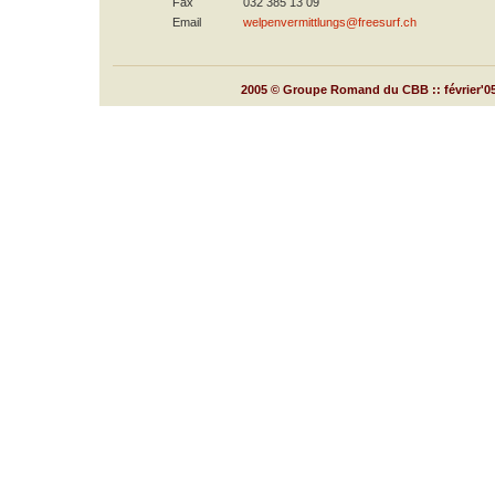
Fax
032 385 13 09
Email
welpenvermittlungs@freesurf.ch
2005 © Groupe Romand du CBB :: février'0