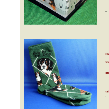
**
Ch
ver
gri
ta
*