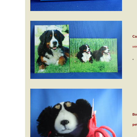
Ca
ven
*
Bo
pet