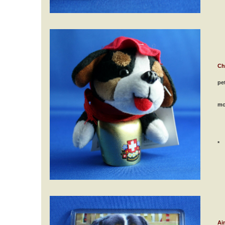
Ch
pet
mo
*
Ai