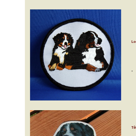
Lo
*
Tê