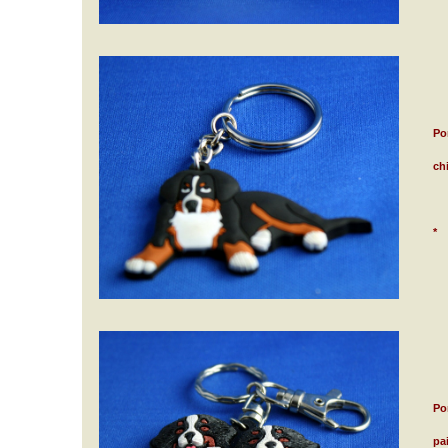
Por
ch
*
Por
pa