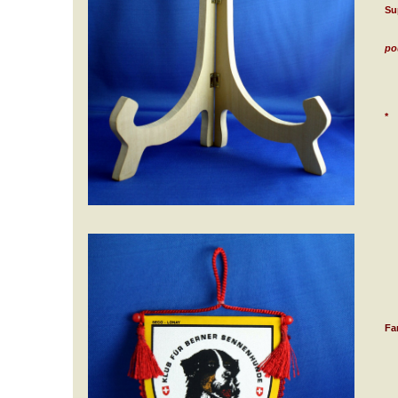
Su
po
*
Fa