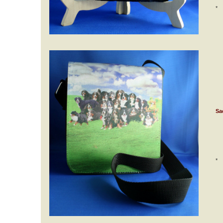
*
Sa
*