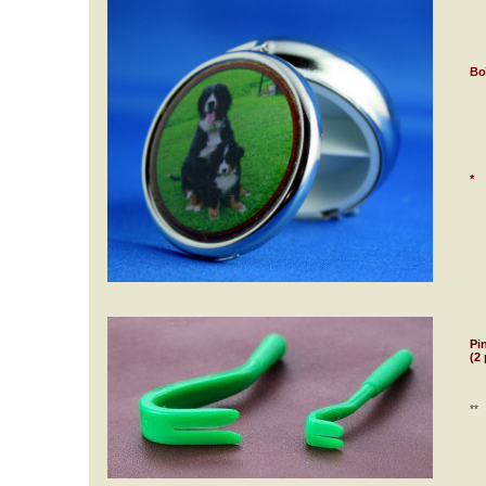
Boî
*
Pi
(2
**