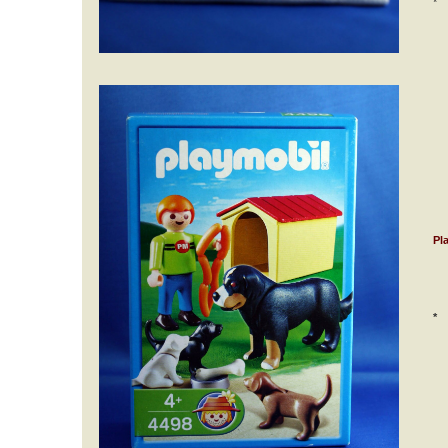
*
Pl
*