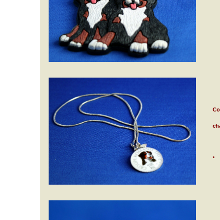
Col
ch
*