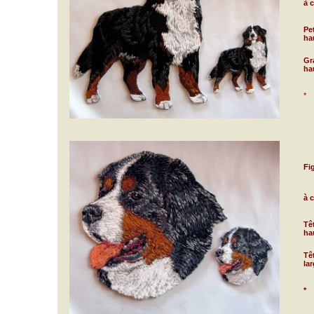
à 
Pe
ha
Gr
ha
*
Fi
à 
Tê
ha
Tê
la
*