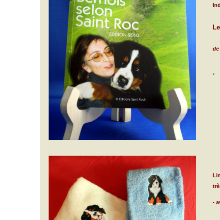
In
Le
de 
*
Li
trè
- 