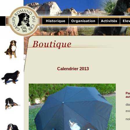
Calendrier 2013
Pa
au
di
exé
noi