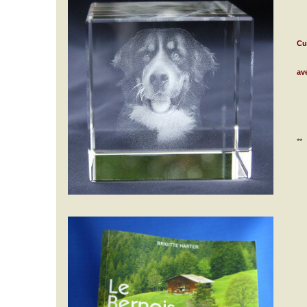
Cu
av
**