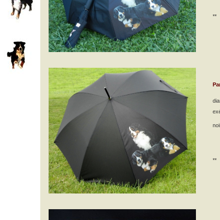
**
Pa
di
exé
noi
**