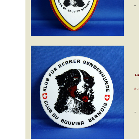
*
Au
du
*