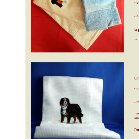
- 
- 
la 
**
Li
- 
- 
- 
co
l'