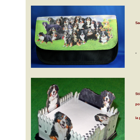
Sa
*
St
po
la 