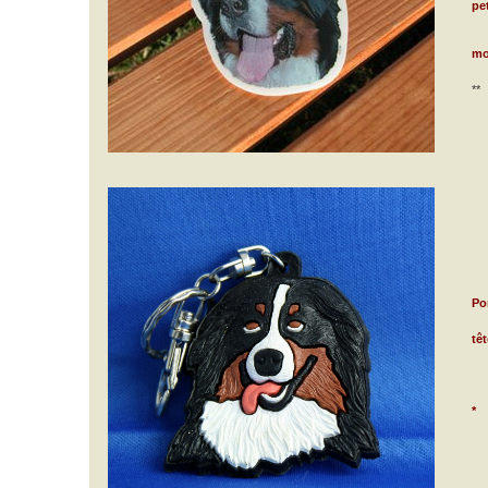
pet
mo
**
Por
tê
*