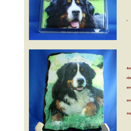
*
Ar
ré
en
en
su