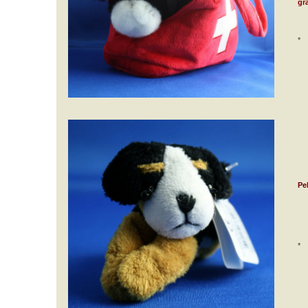
gr
*
Pe
*