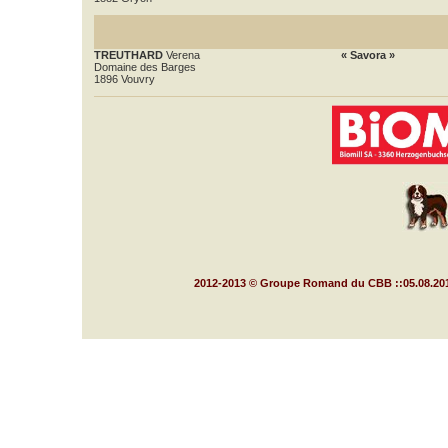
TREUTHARD
Verena
« Savora »
Domaine des Barges
1896 Vouvry
2012-2013 © Groupe Romand du CBB ::05.08.20