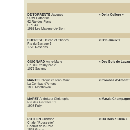
DE TORRENTE
Jacques
« De la Coliore »
SUMI
Catherine
62,Rte des Plans
CP 643
1992 Les Mayens-de-Sion
DUCREST
Hélène et Charles
« D'In-Riaux »
Rte du Barrage 6
1728 Rossens
GUIGNARD
Anne-Marie
« Des Bois de Lavau
Ch. du Presbytère 2
1073 Savigny
MANTEL
Nicole et Jean-Marc
« Combaz d’Amont 
La Combaz d’Amont
1835 Montbovon
MARET
Andréa et Christophe
« Marais Champagn
Rte des Garettes 31
1926 Fully
ROTHEN
Christine
« Du Bois d'Orlia »
Chalet "Roussette"
Chemin de la Rote
1882 Gryon