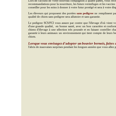
Lors de l'accueil de votre nouveau compagnon à quatre pattes, vous recev
recommandations pour la nourriture, les futurs vermifuges et les vaccins
conseiller pour les soins à donner à votre futur protégé et sera à votre di
Les éleveurs qui proposent des portées
sans pedigree
ne remplissent pas
qualité de chiots sans pedigree
sera aléatoire et sans garantie.
Le pedigree SCS/FCI vous assure par contre que l'élevage d'où vient vo
d'une grande qualité, en bonne santé, avec un bon caractère et confor
chiens d'élevage à une sélection très poussée et en faisant contrôler c
garantir à leurs animaux un environnement qui tient compte de leurs bes
chiots.
L
orsque vous envisagez d'adopter un bouvier bernois, faites
l'abris de mauvaises surprises pendant les longues années que vous allez