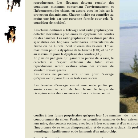
reproducteurs. Les élevages doivent remplir des
conditions minimum concernant l'environnement et
l'hébergement des chiens, en accord avec les lois sur la
protection des animaux. Chaque nichée est contrôlée au
moins une fois par une personne formée pour cela (le
contrôleur de nichées).
Les chiens destinées à l'élevage sont radiographiés pour
détecter d'éventuels problèmes de dysplasie des coudes
ou des hanches. Ces radiographies sont évaluées par des
spécialistes des hôpitaux vétérinaires universitaires de
Berne ou de Zurich. Sont tolérées des valeurs "C" au
maximum pour la dysplasie de la hanche (DH) et de "1"
au maximum pour la dysplasie des coudes (DC).
En plus du pedigree qui garantit la pureté de la race, le
caractère et l'aspect extérieur du futur chien
reproducteur seront évalués selon des critères de
standard très exigeants.
Les chiens ne peuvent être utilisés pour l'élevage
qu'après avoir passé tous les tests avec succès.
Les femelles d'élevage auront une seule portée par
année calendrier afin de leur laisser le temps de
récupérer entre deux naissances. Les chiots ne seront
confiés à leur futurs propriétaires qu'après leur 10e semaine de 
comportement du chien. Pendant les premières semaines de leur existenc
leur mère, des contacts sociaux avec leurs frères et soeurs et d'un envi
l'importance de ce temps d'imprégnation et de contacts sociaux. Ils profi
vermifuger régulièrement et de les munir d'un micro-chip.