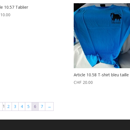
cle 10.57 Tablier
10.00
Article 10.58 T-shirt bleu taille
CHF
20.00
1
←
2
3
4
5
6
7
→