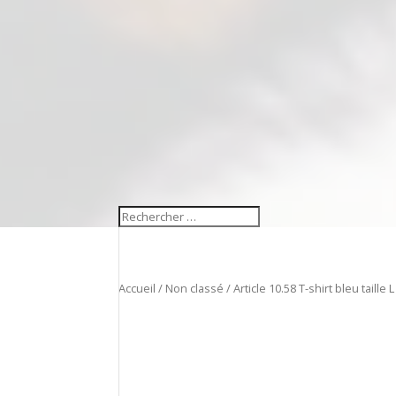
Accueil
/
Non classé
/ Article 10.58 T-shirt bleu taille L