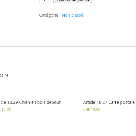
de
Article
Catégorie :
Non classé
10.58
T-
shirt
bleu
taille
L
aire.
icle 10.29 Chien en bois debout
Article 10.27 Carte postale
F
12.00
CHF
18.00