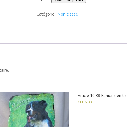
de
Article
Catégorie :
Non classé
10.13
(B)
Autocollant
silhouette
15
cm
aire.
Article 10.38 Fanions en ti
CHF
6.00